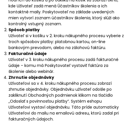
hodí ich do košíka a po odkliku na Košík sa zobrazí okno,
kde Užívateľ zadá mená Účastníkov školenia a ich
kontaktné maily. Poskytovateľ na základe uvedených
mien vytvorí zoznam účastníkov školenia, ktorý slúži ako
kontrolný vstupný zoznam.
Spôsob platby
Užívateľ si v košíku v 2. kroku nákupného procesu vyberie z
troch spôsobov platby: platobnou kartou, on-line
bankovým prevodom, alebo na zálohovú faktúru.
Fakturačné údaje
Užívateľ v 3. kroku nákupného procesu zadá fakturačné
údaje – komu má Poskytovateľ vystaviť faktúra za
školenie alebo webinár.
Zhrnutie objednávky
Užívateľovi sa v 4. kroku nákupného procesu zobrazí
zhrnutie objednávky. Objednávku užívateľ odošle po
zakliknutí Obchodných podmienok klikom na tlačidlo
„Odoslať s povinnosťou platby“. Systém eshopu
Užívateľovi vystaví objednávku. Táto príde automaticky
Užívateľovi do mailu na emailovú adresu, ktorú zadal pri
fakturačných údajoch.