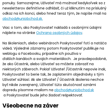
ponuky. Samozrejme, Užívateľ má možnosť kedykoľvek sa z
newsletterov definitívne odhlásiť, či už kliknutím na príslušný
odkaz na ich konci, alebo hneď teraz tým, že napíše mail na
obchod@uniobchod.sk.
Viac o tom, ako Poskytovateľ nakladá s osobnými údajmi
nájdete na stránke
Ochrana osobných údajov
.
Na školeniach, alebo webinároch Poskytovateľ fotí a natáča
videá. Výsledné záznamy potom Poskytovateľ publikuje na
weblogu a Facebooku, prípadne ich používa v
ďalších kanáloch a svojich materiáloch. Je pravdepodobné,
že ako Účastnk, alebo Užívateľ sa môžete zobraziť na
niektorých záberoch. Pokiaľ Užívateľ /Účastník nepovie inak,
Poskytovateľ to berie tak, že zaplatením objednávky s tým
Užívateľ súhlasí. Ak ale Užívateľ / Účastník školenia nechce
byť nikde zverejnený, Užívateľ túto skutočnosť oznámi
dopredu písomne mailom na
obchod@uniobchod.sk
a Poskytovateľ bude jeho žiadosť rešpektovať.
Všeobecne na záver