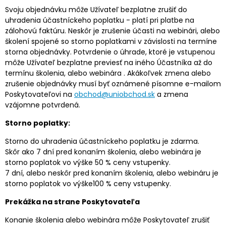
Svoju objednávku môže Užívateľ bezplatne zrušiť do
uhradenia účastníckeho poplatku - platí pri platbe na
zálohovú faktúru. Neskôr je zrušenie účasti na webinári, alebo
školení spojené so storno poplatkami v závislosti na termíne
storna objednávky. Potvrdenie o úhrade, ktoré je vstupenou
môže Užívateľ bezplatne previesť na iného Účastníka až do
termínu školenia, alebo webinára . Akákoľvek zmena alebo
zrušenie objednávky musí byť oznámené písomne e-mailom
Poskytovateľovi na
obchod@uniobchod.sk
a zmena
vzájomne potvrdená.
Storno poplatky:
Storno do uhradenia účastníckeho poplatku je zdarma.
Skôr ako 7 dní pred konaním školenia, alebo webinára je
storno poplatok vo výške 50 % ceny vstupenky.
7 dní, alebo neskôr pred konaním školenia, alebo webináru je
storno poplatok vo výške100 % ceny vstupenky.
Prekážka na strane Poskytovateľa
Konanie školenia alebo webinára môže Poskytovateľ zrušiť