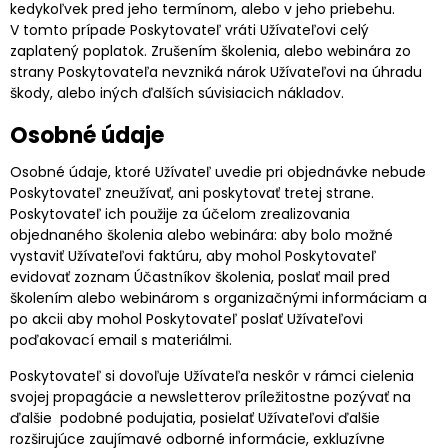
kedykoľvek pred jeho termínom, alebo v jeho priebehu.
V tomto prípade Poskytovateľ vráti Užívateľovi celý
zaplatený poplatok. Zrušením školenia, alebo webinára zo
strany Poskytovateľa nevzniká nárok Užívateľovi na úhradu
škody, alebo iných ďalších súvisiacich nákladov.
Osobné údaje
Osobné údaje, ktoré Užívateľ uvedie pri objednávke nebude
Poskytovateľ zneužívať, ani poskytovať tretej strane.
Poskytovateľ ich použije za účelom zrealizovania
objednaného školenia alebo webinára: aby bolo možné
vystaviť Užívateľovi faktúru, aby mohol Poskytovateľ
evidovať zoznam Účastníkov školenia, poslať mail pred
školením alebo webinárom s organizačnými informáciam a
po akcii aby mohol Poskytovateľ poslať Užívateľovi
poďakovací email s materiálmi.
Poskytovateľ si dovoľuje Užívateľa neskôr v rámci cielenia
svojej propagácie a newsletterov príležitostne pozývať na
ďalšie podobné podujatia, posielať Užívateľovi ďalšie
rozširujúce zaujímavé odborné informácie, exkluzívne