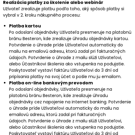
Realizácia platby za školenie alebo webinár
Užívateľ zrealizuje platbu podľa toho, aký spôsob platby si
vybral v 2. kroku nákupného procesu:
Platba kartou
Po odoslaní objednávky Užívateľa presmeruje na platobnú
bránu Besteron, kde zrealizuje úhradu objednávky kartou.
Potvrdenie o úhrade príde Užívateľovi automaticky do
mailu na emailovú adresu, ktorú zadal pri fakturačných
údajoch. Potvrdenie o úhrade z mailu slúži Užívateľovi,
alebo Účastníkovi školenia ako vstupenka na podujatie.
Poskytovateľ vystaví faktúru Užívateľovi do 3 dní od
pripísania platby na svoj účet a pošle mu ju emailom.
Platba on-line bankovým prevodom
Po odoslaní objednávky, Užívateľa presmeruje na
platobnú bránu Besteron, kde zrealizuje úhradu
objednávky cez napojenie na internet banking. Potvrdenie
o úhrade príde Užívateľovi automaticky do mailu na
emailovú adresu, ktorú zadal pri fakturačných
údajoch. Potvrdenie o úhrade z mailu slúži Užívateľovi,
alebo účastníkovi školenia ako vstupenka na podujatie.
Poskytovateľ vystaví faktúru Užívateľovi do 3 dní od