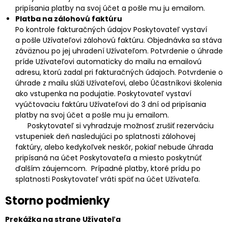
pripísania platby na svoj účet a pošle mu ju emailom.
Platba na zálohovú faktúru
Po kontrole fakturačných údajov Poskytovateľ vystaví
a pošle Užívateľovi zálohovú faktúru. Objednávka sa stáva
záväznou po jej uhradení Užívateľom. Potvrdenie o úhrade
príde Užívateľovi automaticky do mailu na emailovú
adresu, ktorú zadal pri fakturačných údajoch. Potvrdenie o
úhrade z mailu slúži Užívateľovi, alebo Účastníkovi školenia
ako vstupenka na podujatie. Poskytovateľ vystaví
vyúčtovaciu faktúru Užívateľovi do 3 dní od pripísania
platby na svoj účet a pošle mu ju emailom.
Poskytovateľ si vyhradzuje možnosť zrušiť rezerváciu
vstupeniek deň nasledujúci po splatnosti zálohovej
faktúry, alebo kedykoľvek neskôr, pokiaľ nebude úhrada
pripísaná na účet Poskytovateľa a miesto poskytnúť
ďalším záujemcom. Prípadné platby, ktoré prídu po
splatnosti Poskytovateľ vráti späť na účet Užívateľa.
Storno podmienky
Prekážka na strane Užívateľa