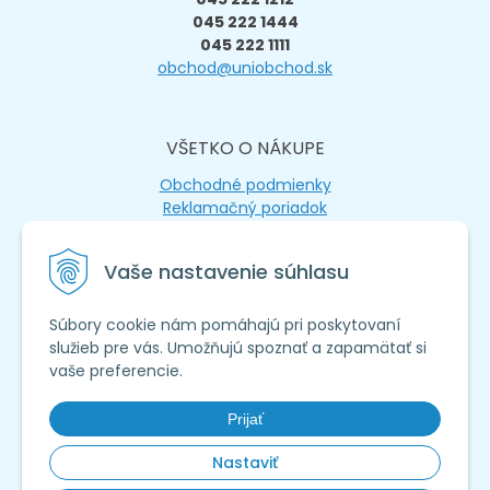
045 222 1444
045 222 1111
obchod@uniobchod.sk
VŠETKO O NÁKUPE
Obchodné podmienky
Reklamačný poriadok
Ochrana osobných údajov
Používanie cookies
Vaše nastavenie súhlasu
UŽITOČNÉ INFO
Súbory cookie nám pomáhajú pri poskytovaní
Ako založiť eshop
služieb pre vás. Umožňujú spoznať a zapamätať si
Eshop s podporou
vaše preferencie.
Eshop na mieru
Prijať
Nastaviť
www.uniobchod.sk