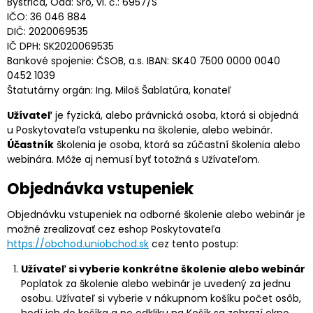
Bystrica, Odd: Sro, vl. č.: 6957/S
IČO: 36 046 884
DIČ: 2020069535
IČ DPH: SK2020069535
Bankové spojenie: ČSOB, a.s. IBAN: SK40 7500 0000 0040
0452 1039
Štatutárny orgán: Ing. Miloš Šablatúra, konateľ
Užívateľ
je fyzická, alebo právnická osoba, ktorá si objedná
u Poskytovateľa vstupenku na školenie, alebo webinár.
Účastník
školenia je osoba, ktorá sa zúčastní školenia alebo
webinára. Môže aj nemusí byť totožná s Užívateľom.
Objednávka vstupeniek
Objednávku vstupeniek na odborné školenie alebo webinár je
možné zrealizovať cez eshop Poskytovateľa
https://obchod.uniobchod.sk
cez tento postup:
Užívateľ si vyberie konkrétne školenie alebo webinár
Poplatok za školenie alebo webinár je uvedený za jednu
osobu. Užívateľ si vyberie v nákupnom košíku počet osôb,